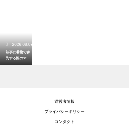
2026.08.09
法事に着物で参
列する際のマナ
ー！色無地を選
ぶ時の正しい色
合いと注意点
2026.08.09
運営者情報
着物の防寒にネ
プライバシーポリシー
ル裏の足袋が活
躍する！冬の冷
コンタクト
えから足元を守