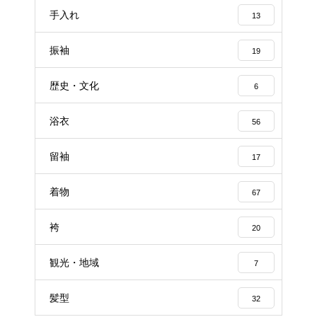
手入れ
13
振袖
19
歴史・文化
6
浴衣
56
留袖
17
着物
67
袴
20
観光・地域
7
髪型
32