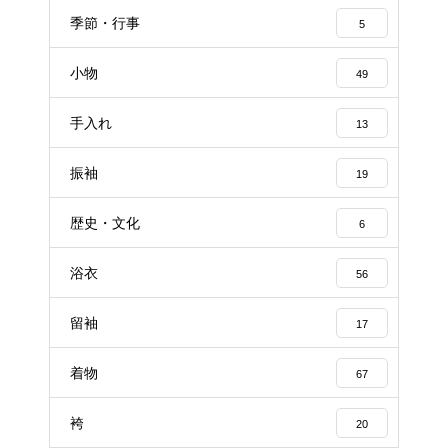
季節・行事
5
小物
49
手入れ
13
振袖
19
歴史・文化
6
浴衣
56
留袖
17
着物
67
袴
20