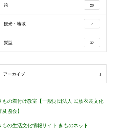
袴
20
観光・地域
7
髪型
32
アーカイブ
きもの着付け教室【一般財団法人 民族衣裳文化
普及協会】
きもの生活文化情報サイト きものネット