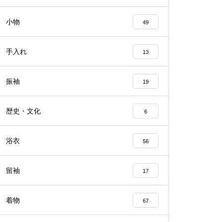
小物
49
手入れ
13
振袖
19
歴史・文化
6
浴衣
56
留袖
17
着物
67