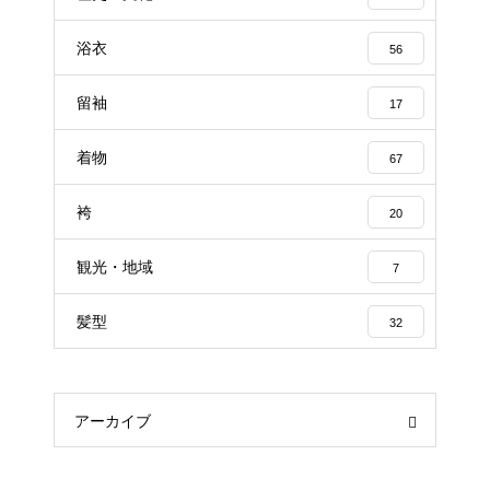
浴衣
56
留袖
17
着物
67
袴
20
観光・地域
7
髪型
32
アーカイブ