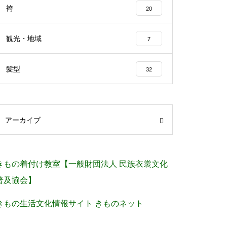
袴
20
観光・地域
7
髪型
32
アーカイブ
きもの着付け教室【一般財団法人 民族衣裳文化
普及協会】
きもの生活文化情報サイト きものネット