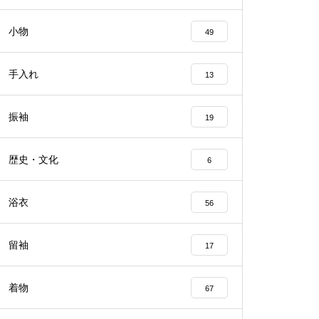
小物
49
手入れ
13
振袖
19
歴史・文化
6
浴衣
56
留袖
17
着物
67